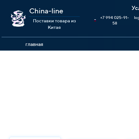
Ус
China-line
+7 994 025-91-
lo
Поставки товара из
58
Китая
главная