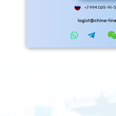
+7 994 025-91-
logist@china-lin