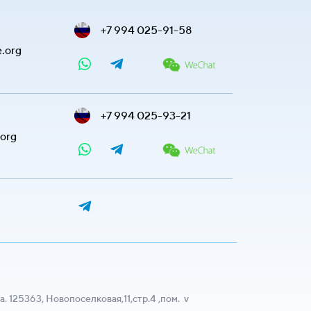
+7 994 025-91-58
e.org
+7 994 025-93-21
.org
а. 125363, Новопоселковая,11,стр.4 ,пом. v