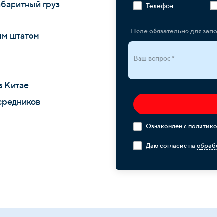
абаритный груз
Телефон
Поле обязательно для зап
ым штатом
Ваш вопрос *
в Китае
средников
Ознакомлен с
политико
Даю согласие на
обрабо