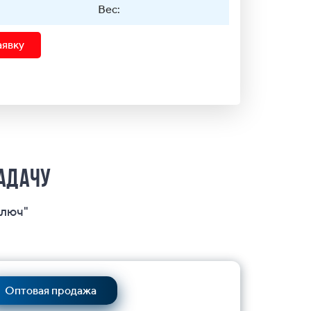
Вес:
аявку
задачу
ключ"
Оптовая продажа