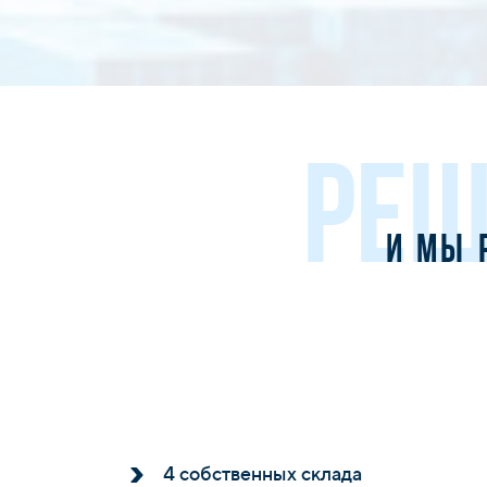
РЕШ
и мы 
4 собственных склада