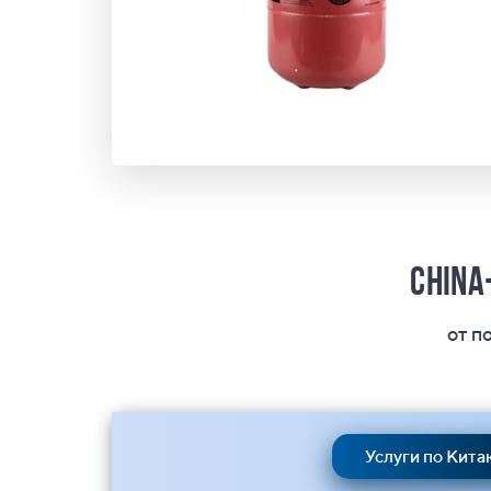
China
от п
Услуги по Кита