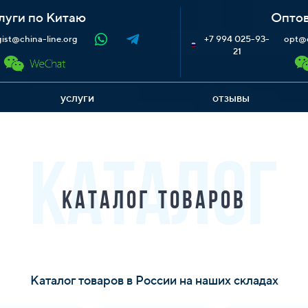
луги по Китаю
Оптов
gist@china-line.org
+7 994 025-93-
opt@c
21
услуги
отзывы
КАТАЛОГ
Каталог товаров
Каталог товаров в России на наших складах