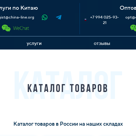
луги по Китаю
Оптов
gist@china-line.org
+7 994 025-93-
opt@c
21
услуги
отзывы
КАТАЛОГ
Каталог товаров
Каталог товаров в России на наших складах