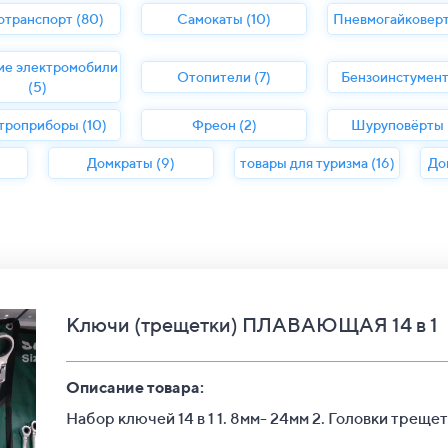
отранспорт (80)
Самокаты (10)
Пневмогайковерт
ие электромобили
Отопители (7)
Бензоинстумент
(5)
троприборы (10)
Фреон (2)
Шуруповёрты (
Домкраты (9)
товары для туризма (16)
До
Ключи (трещетки) ПЛАВАЮЩАЯ 14 в 1
Описание товара:
Набор ключей 14 в 1 1. 8мм- 24мм 2. Головки трещ