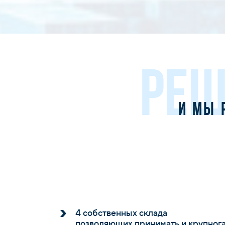
РЕШ
и мы 
4 собственных склада
позволяющих принимать и крупног