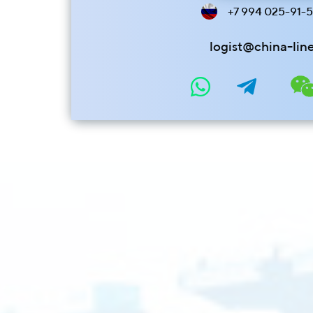
+7 994 025-91-
logist@china-lin