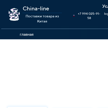
Ус
China-line
+7 994 025-91-
lo
Поставки товара из
58
Китая
главная