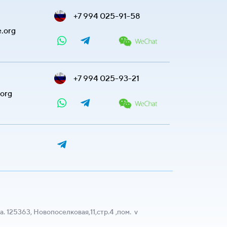
+7 994 025-91-58
e.org
+7 994 025-93-21
.org
а. 125363, Новопоселковая,11,стр.4 ,пом. v