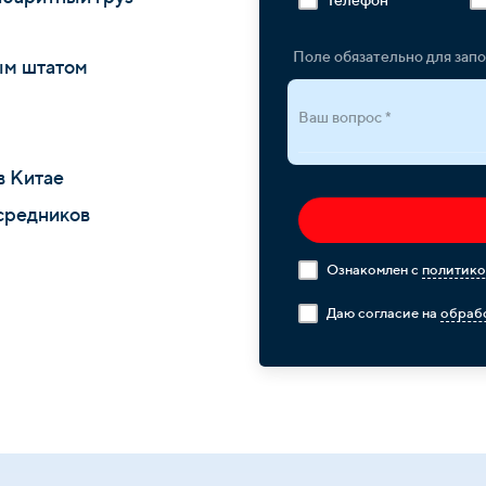
Поле обязательно для зап
ым штатом
Ваш вопрос *
в Китае
средников
Ознакомлен с
политико
Даю согласие на
обрабо