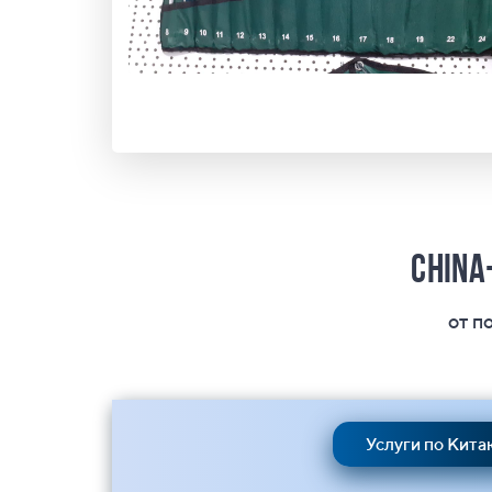
China
от п
Услуги по Кита