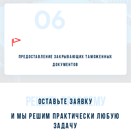
06
Предоставление закрывающих таможенных
документов
РЕШИТЬ ПРОБЛЕМУ
Оставьте заявку
и мы решим практически любую
задачу