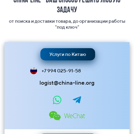
China-Line - ваш способ решить любую
задачу
от поиска и доставки товара, до организации работы
"под ключ"
Услуги по Китаю
+7 994 025-91-58
logist@china-line.org