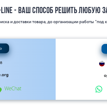
-Line - ваш способ решить любую 
оиска и доставки товара, до организации работы "под 
ю
58
e.org
o