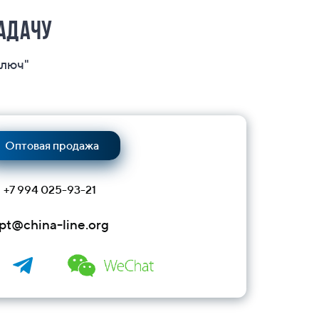
задачу
ключ"
Оптовая продажа
+7 994 025-93-21
pt@china-line.org