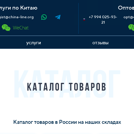
луги по Китаю
Оптов
gist@china-line.org
+7 994 025-93-
opt@c
21
услуги
отзывы
КАТАЛОГ
Каталог товаров
Каталог товаров в России на наших складах