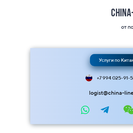
China
от п
Услуги по Кита
+7 994 025-91-
logist@china-lin