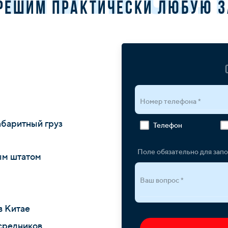
решим практически любую 
Номер телефона *
абаритный груз
Телефон
Поле обязательно для зап
ым штатом
Ваш вопрос *
в Китае
средников