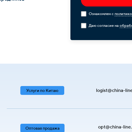
Ознакомлен с
политико
Даю согласие на
обрабо
logist@china-lin
Услуги по Китаю
opt@china-line
Оптовая продажа