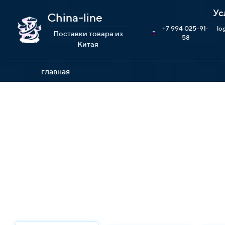
Ус
China-line
+7 994 025-91-
lo
Поставки товара из
58
Китая
главная