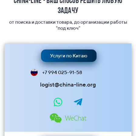
China-Line - ваш способ решить любую
задачу
от поиска и доставки товара, до организации работы
"под ключ"
Услуги по Китаю
+7 994 025-91-58
logist@china-line.org