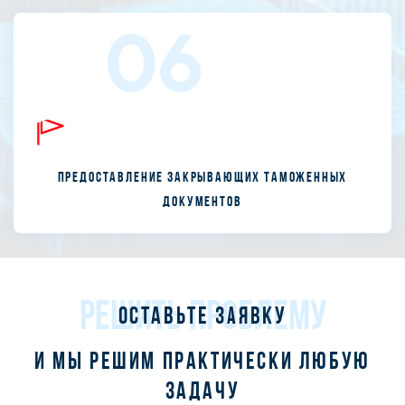
06
Предоставление закрывающих таможенных
документов
РЕШИТЬ ПРОБЛЕМУ
Оставьте заявку
и мы решим практически любую
задачу