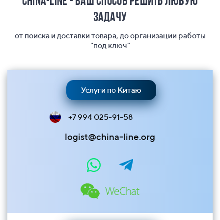
China-Line - ваш способ решить любую
задачу
от поиска и доставки товара, до организации работы
"под ключ"
Услуги по Китаю
+7 994 025-91-58
logist@china-line.org