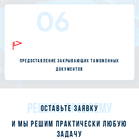
06
Предоставление закрывающих таможенных
документов
РЕШИТЬ ПРОБЛЕМУ
Оставьте заявку
и мы решим практически любую
задачу