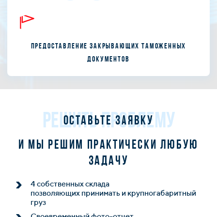
Предоставление закрывающих таможенных
документов
РЕШИТЬ ПРОБЛЕМУ
Оставьте заявку
и мы решим практически любую
задачу
4 собственных склада
позволяющих принимать и крупногабаритный
груз
Своевременный фото-отчет